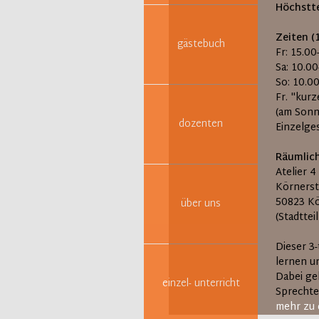
Höchstte
Zeiten (
gästebuch
Fr: 15.0
Sa: 10.0
So: 10.0
Fr. "kur
(am Sonn
dozenten
Einzelge
Räumlic
Atelier 4
Körnerst
50823 K
über uns
(Stadttei
Dieser 3
lernen u
Dabei ge
einzel- unterricht
Sprechte
mehr zu 