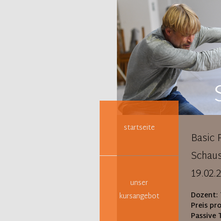
Navigation
überspringen
startseite
Basic 
Schaus
19.02.
unser
Dozent:
kursangebot
Preis pr
Passive 