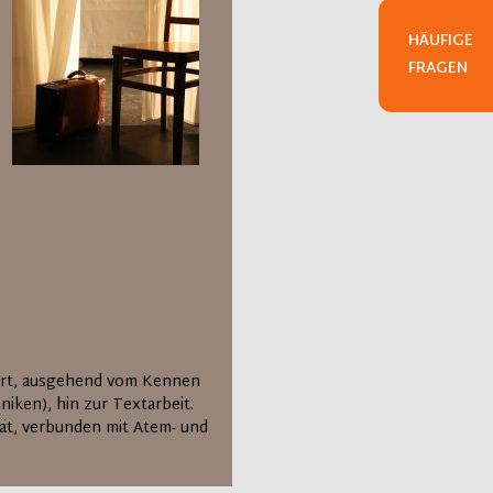
HÄUFIGE
FRAGEN
ührt, ausgehend vom Kennen
iken), hin zur Textarbeit.
tät, verbunden mit Atem- und