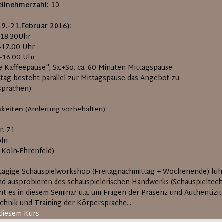
ilnehmerzahl:
10
19.-21.Februar 2016):
0-18.30Uhr
0-17.00 Uhr
0-16.00 Uhr
ze Kaffeepause"; Sa.+So. ca. 60 Minuten Mittagspause
tag besteht parallel zur Mittagspause das Angebot zu
sprächen)
hkeiten
(Änderung vorbehalten):
r. 71
öln
l Köln-Ehrenfeld)
-tägige Schauspielworkshop (Freitagnachmittag + Wochenende) f
nd ausprobieren des schauspielerischen Handwerks (Schauspieltechn
ht es in diesem Seminar u.a. um Fragen der Präsenz und Authentizi
chnik und Training der Körpersprache...
diesem Kurs