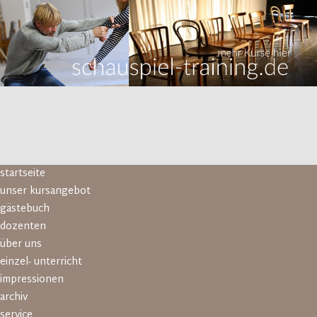
Navigation
startseite
überspringen
unser kursangebot
gästebuch
dozenten
über uns
einzel- unterricht
impressionen
archiv
service