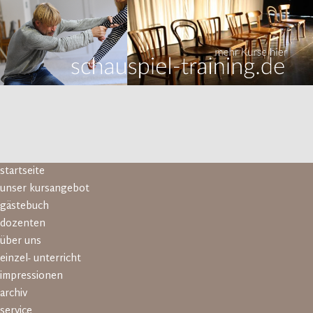
Navigation
startseite
überspringen
unser kursangebot
gästebuch
dozenten
über uns
einzel- unterricht
impressionen
archiv
service