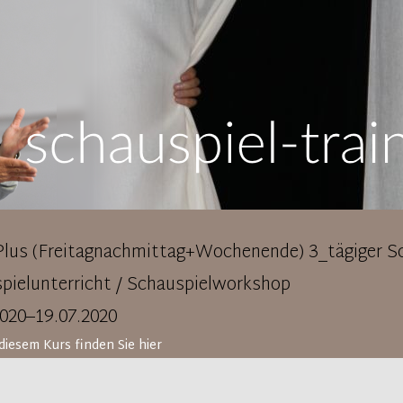
Plus (Freitagnachmittag+Wochenende) 3_tägiger Sc
pielunterricht / Schauspielworkshop
2020–19.07.2020
diesem Kurs finden Sie hier
ielkurs/ Schauspielunterricht Basic Plus in Köln 17