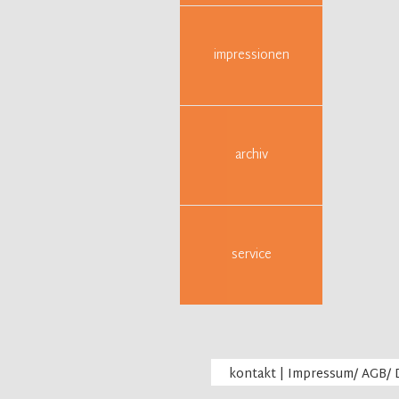
Pa
Tex
we
impressionen
Gr
sze
Kri
Es beste
archiv
Worin be
Was mach
Wie gest
Wie arbei
Wie ents
service
Konfliktf
Wo und w
Was brau
Was erwa
Wie bere
kontakt
|
Impressum/ AGB/ 
Wo stehe
Wie kann