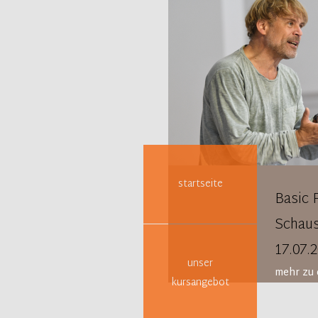
Navigation
überspringen
startseite
Basic 
Schaus
17.07.
unser
mehr zu 
kursangebot
Schausp