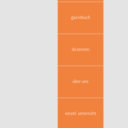
(Freit
gästebuch
dozenten
über uns
probenfo
Arbeitss
Sch
At
einzel- unterricht
Kö
Se