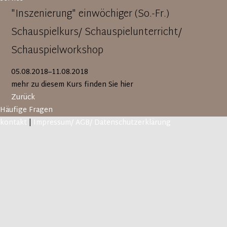
"Inszenierung" einwöchiger (So.-Fr.)
Schauspielkurs/ Schauspielunterricht/
Schauspielworkshop
05.08.2018–11.08.2018
mehr zu diesem Kurs finden Sie hier
Zurück
Häufige Fragen
kontakt
|
Impressum/ AGB/ Datenschutzerklärung
Kursbeschreibung: