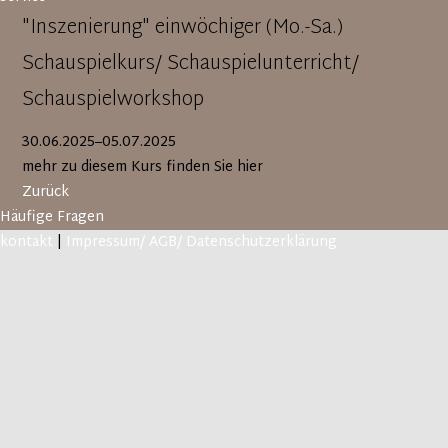
"Inszenierung" einwöchiger (Mo.-Sa.)
Schauspielkurs/ Schauspielunterricht/
Schauspielworkshop
30.06.2025–05.07.2025
mehr zu diesem Kurs finden Sie hier
Zurück
Häufige Fragen
kontakt
|
Impressum/ AGB/ Datenschutzerklärung