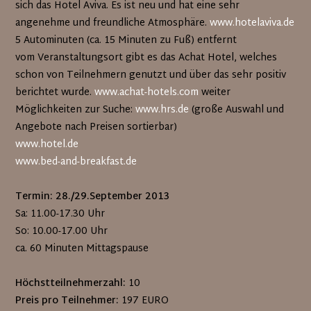
sich das Hotel Aviva. Es ist neu und hat eine sehr
angenehme und freundliche Atmosphäre.
www.hotelaviva.de
5 Autominuten (ca. 15 Minuten zu Fuß) entfernt
vom Veranstaltungsort gibt es das Achat Hotel, welches
schon von Teilnehmern genutzt und über das sehr positiv
berichtet wurde.
www.achat-hotels.com
weiter
Möglichkeiten zur Suche:
www.hrs.de
(große Auswahl und
Angebote nach Preisen sortierbar)
www.hotel.de
www.bed-and-breakfast.de
Termin: 28./29.September 2013
Sa: 11.00-17.30 Uhr
So: 10.00-17.00 Uhr
ca. 60 Minuten Mittagspause
Höchstteilnehmerzahl:
10
Preis pro Teilnehmer:
197 EURO