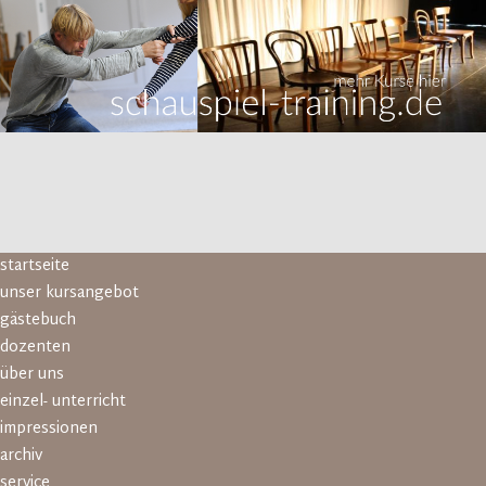
Navigation
startseite
überspringen
unser kursangebot
gästebuch
dozenten
über uns
einzel- unterricht
impressionen
archiv
service