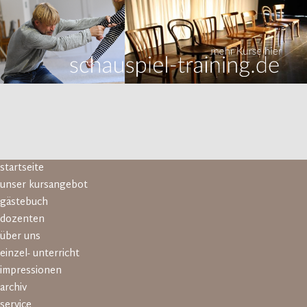
Navigation
startseite
überspringen
unser kursangebot
gästebuch
dozenten
über uns
einzel- unterricht
impressionen
archiv
service