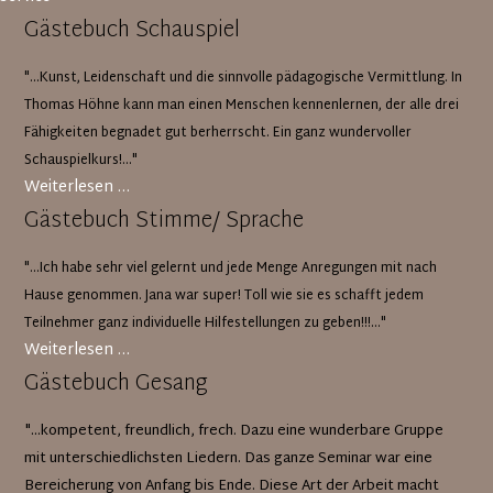
Gästebuch Schauspiel
"...Kunst, Leidenschaft und die sinnvolle pädagogische Vermittlung. In
Thomas Höhne kann man einen Menschen kennenlernen, der alle drei
Fähigkeiten begnadet gut berherrscht. Ein ganz wundervoller
Schauspielkurs!..."
Gästebuch
Weiterlesen …
Schauspiel
Gästebuch Stimme/ Sprache
"...Ich habe sehr viel gelernt und jede Menge Anregungen mit nach
Hause genommen. Jana war super! Toll wie sie es schafft jedem
Teilnehmer ganz individuelle Hilfestellungen zu geben!!!..."
Gästebuch
Weiterlesen …
Stimme/
Gästebuch Gesang
Sprache
"...kompetent, freundlich, frech. Dazu eine wunderbare Gruppe
mit unterschiedlichsten Liedern. Das ganze Seminar war eine
Bereicherung von Anfang bis Ende. Diese Art der Arbeit macht