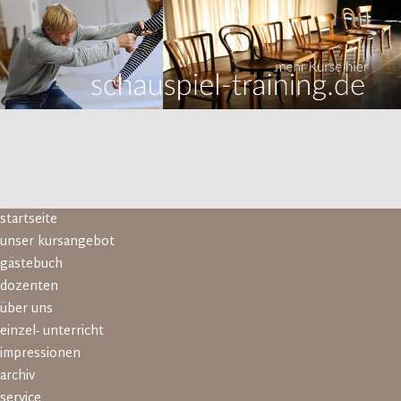
Navigation
startseite
überspringen
unser kursangebot
gästebuch
dozenten
über uns
einzel- unterricht
impressionen
archiv
service