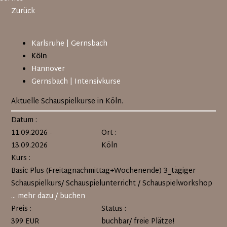
Zurück
Navigation
Karlsruhe | Gernsbach
überspringen
Köln
Hannover
Gernsbach | Intensivkurse
Aktuelle Schauspielkurse in Köln.
Datum :
11.09.2026 -
Ort :
13.09.2026
Köln
Kurs :
Basic Plus (Freitagnachmittag+Wochenende) 3_tägiger
Schauspielkurs/ Schauspielunterricht / Schauspielworkshop
... mehr dazu / buchen
Preis :
Status :
399 EUR
buchbar/ freie Plätze!