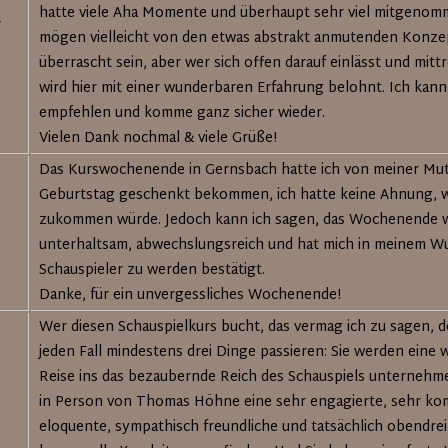
hatte viele Aha Momente und überhaupt sehr viel mitgenom
r
mögen vielleicht von den etwas abstrakt anmutenden Konz
überrascht sein, aber wer sich offen darauf einlässt und mittr
wird hier mit einer wunderbaren Erfahrung belohnt. Ich kann
empfehlen und komme ganz sicher wieder.
Vielen Dank nochmal & viele Grüße!
Das Kurswochenende in Gernsbach hatte ich von meiner Mu
Geburtstag geschenkt bekommen, ich hatte keine Ahnung, w
zukommen würde. Jedoch kann ich sagen, das Wochenende w
unterhaltsam, abwechslungsreich und hat mich in meinem W
Schauspieler zu werden bestätigt.
Danke, für ein unvergessliches Wochenende!
Wer diesen Schauspielkurs bucht, das vermag ich zu sagen, 
jeden Fall mindestens drei Dinge passieren: Sie werden eine
Reise ins das bezaubernde Reich des Schauspiels unternehm
in Person von Thomas Höhne eine sehr engagierte, sehr ko
eloquente, sympathisch freundliche und tatsächlich obendre