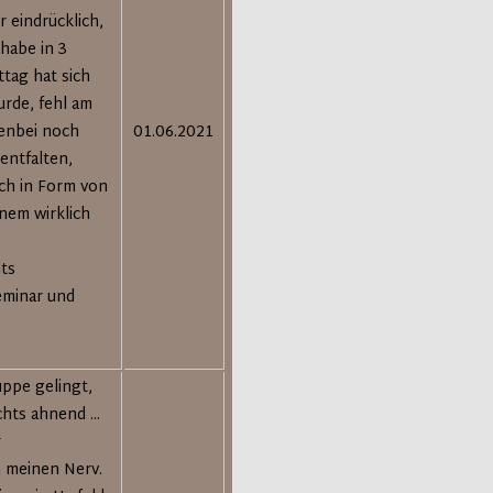
r eindrücklich,
 habe in 3
ttag hat sich
urde, fehl am
benbei noch
01.06.2021
entfalten,
ich in Form von
nem wirklich
hts
eminar und
ppe gelingt,
hts ahnend ...
r
n meinen Nerv.