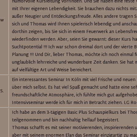
humorvolle Kursleitung vorfinden. Und Sie haben eine feste
mit Ihrer eigenen Lebendigkeit. Sie brauchen dazu nichts mi
außer Neugier und Entdeckungsfreude. Alles andere tragen Si
ow
sich und Thomas wird Ihnen spielerisch lebendig und anscha
dorthin zeigen, bis Sie sich in einem Feuerwerk an Lebensfr
wiederfinden werden. Aber, seien Sie gewarnt: dieser Kurs ha
Suchtpotential !!! Ich war schon dreimal dort und der vierte B
Planung !!! Und Dir, lieber Thomas, möchte ich noch einmal f
unglaublich lehrreiche und wunderbare Zeit danken. Sie hat 
auf vielfältige Art und Weise bereichert.
Ein interessantes Seminar In Köln mit viel Frische und neue
über mich selbst. Es hat viel Spaß gemacht und hatte eine se
S.
freundschaftliche Atmosphäre, ich fühlte mich gut aufgehobe
Intensivseminar werde ich für mich in Betracht ziehen. LG Ro
Ich habe an dem 3-tägigen Basic Plus Schauspielkurs bei T
teilgenommen und bin nachhaltig hellauf begeistert.
Thomas schafft es mit seiner motivierenden, inspirierenden 
aber mit seinem enormen Elan das Seminar einzigartig zu mac