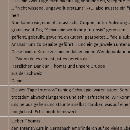
Dass die zwei Tage mich nachhaltig veränderten, spiegelte m
... "nicht wissend, ungewollt erstaunt" ;-) .... also musste ein
her!
Nun haben wir, eine phantastische Gruppe, unter Anleitung
grandiose 4 Tag "Schauspielworkshop Intensiv" genossen ... 
gefleht, gebrüllt, geweint, diskutiert, gearbeitet ... "die Blaub
Ananas" uns zu Gemüte geführt ... und einige Juwelen unter 
Diese beiden Kurse zusammen bilden einen Wendepunkt in
... "Wenn du es denkst, ist es bereits da!".
Herzlichen Dank an Thomas und unsere Gruppe
aus der Schweiz
Daniel
Die vier Tage Intensiv-Training Schauspiel waren super. Seh
trotzdem abwechslungsreich und sehr erfrischend. Wir konnt
uns heraus gehen und staunten selbst darüber, was auf eine
möglich ist. Echt empfehlenswert!
Lieber Thomas,
den Intensivkurs in Gernsbach empfinde ich auf so vielen Eb