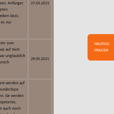
men. Anfänger
27.05.2021
epten
eiben lässt,
 es nur
tter zum
HÄUFIGE
as auf mich
FRAGEN
ar unglaublich
29.05.2021
unsch
dem werden auf
 wunderbare
en. Sie werden
mpetente,
in auch noch