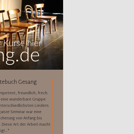
tebuch Gesang
ompetent, freundlich, frech.
 eine wunderbare Gruppe
nterschiedlichsten Liedern.
ganze Seminar war eine
icherung von Anfang bis
 Diese Art der Arbeit macht
g!..."