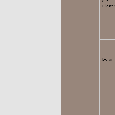
Jens
Plieste
Doron