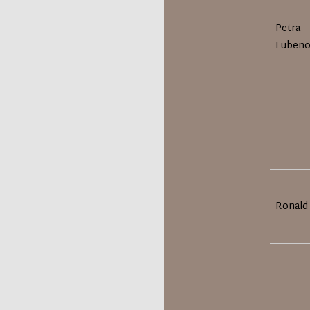
Petra
Luben
Ronald 