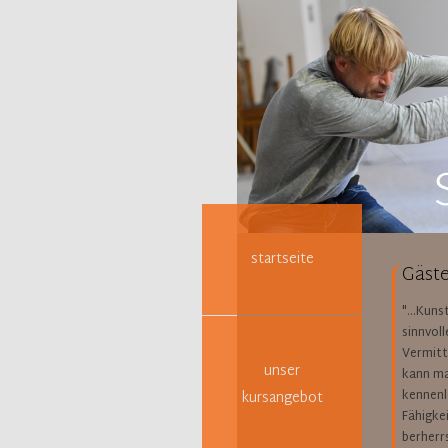
Navigation
überspringen
startseite
Gäste
"...Kuns
sinnvol
Vermitt
unser
kann ma
kennenle
kursangebot
Fähigke
berherr