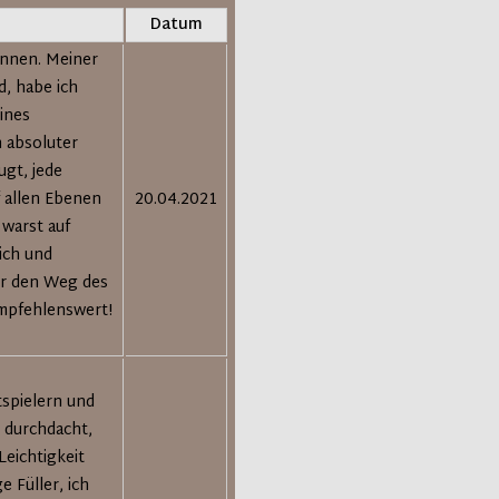
Datum
önnen. Meiner
d, habe ich
ines
 absoluter
ugt, jede
 allen Ebenen
20.04.2021
 warst auf
sich und
 er den Weg des
empfehlenswert!
tspielern und
 durchdacht,
Leichtigkeit
e Füller, ich