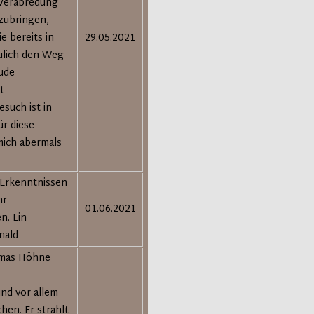
 Verabredung
tzubringen,
e bereits in
29.05.2021
ulich den Weg
eude
t
esuch ist in
ür diese
mich abermals
n Erkenntnissen
hr
01.06.2021
n. Ein
nald
homas Höhne
und vor allem
hen. Er strahlt