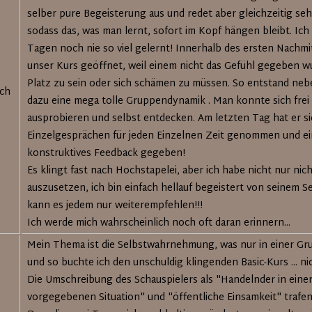
selber pure Begeisterung aus und redet aber gleichzeitig seh
sodass das, was man lernt, sofort im Kopf hängen bleibt. Ich
Tagen noch nie so viel gelernt! Innerhalb des ersten Nachmi
unser Kurs geöffnet, weil einem nicht das Gefühl gegeben w
Platz zu sein oder sich schämen zu müssen. So entstand ne
ich
dazu eine mega tolle Gruppendynamik . Man konnte sich frei 
ausprobieren und selbst entdecken. Am letzten Tag hat er s
Einzelgesprächen für jeden Einzelnen Zeit genommen und ei
konstruktives Feedback gegeben!
Es klingt fast nach Hochstapelei, aber ich habe nicht nur nic
auszusetzen, ich bin einfach hellauf begeistert von seinem S
kann es jedem nur weiterempfehlen!!!
Ich werde mich wahrscheinlich noch oft daran erinnern...
Mein Thema ist die Selbstwahrnehmung, was nur in einer Gru
und so buchte ich den unschuldig klingenden Basic-Kurs ... nic
Die Umschreibung des Schauspielers als "Handelnder in eine
vorgegebenen Situation" und "öffentliche Einsamkeit" trafe