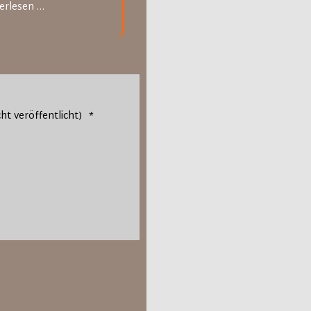
Gästebuch
erlesen …
Gesang
cht veröffentlicht)
*