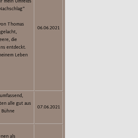
ir mein Umfelds
 "Nachschlag"
 von Thomas
06.06.2021
gelacht,
eere, die
uns entdeckt.
 meinem Leben
r umfassend,
en alle gut aus
07.06.2021
r Bühne
enen als