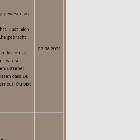
ang gewesen zu
hrt. Hast mich
ahe gebracht,
07.06.2021
len lassen zu
 es war so
en. (Streber
Wissen dass Du
erneut, Du bist