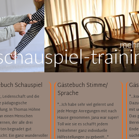
buch Schauspiel
Gästebuch Stimme/
Gäs
Sprache
"...k
t, Leidenschaft und die
Dazu
le pädagogische
"...Ich habe sehr viel gelernt und
mit u
lung. In Thomas Höhne
jede Menge Anregungen mit nach
Das 
n einen Menschen
Hause genommen. Jana war super!
Bere
rnen, der alle drei
Toll wie sie es schafft jedem
Ende.
iten begnadet gut
Teilnehmer ganz individuelle
süchti
scht. Ein ganz wundervoller
Hilfestellungen zu geben!!!..."