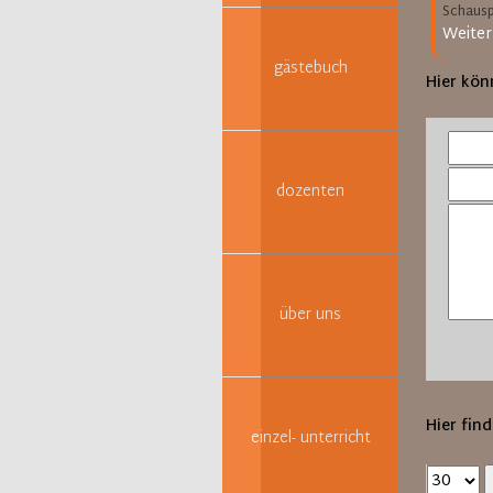
Schauspi
Weiter
gästebuch
Hier kön
dozenten
über uns
Hier find
einzel- unterricht
Ergebnis