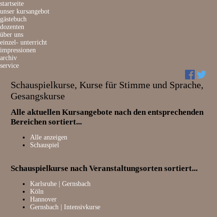
Navigation
startseite
überspringen
unser kursangebot
gästebuch
dozenten
über uns
einzel- unterricht
impressionen
archiv
service
Schauspielkurse, Kurse für Stimme und Sprache,
Gesangskurse
Alle aktuellen Kursangebote nach den entsprechenden
Bereichen sortiert...
Alle anzeigen
Schauspiel
Schauspielkurse nach Veranstaltungsorten sortiert...
Navigation
Karlsruhe | Gernsbach
überspringen
Köln
Hannover
Gernsbach | Intensivkurse